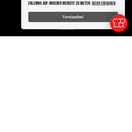
Erlebnis auf unserer Website zu bieten.
Mehr erfahren
PRODUKTE
Verstanden!
ALLE KATEGORIEN
FRÜHSTÜCK
BROTE
SNACKS UND MITTAGSTISCH
INFOS
DATENSCHUTZ
KONTAKT
BESTELLABLAUF
IMPRESSUM
Powered by Sleekshop