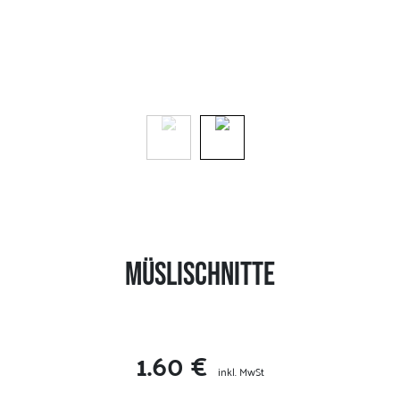
Müslischnitte
1.60 €
inkl. MwSt