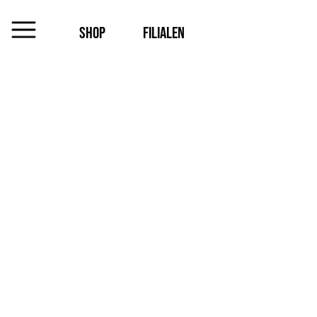
SHOP
FILIALEN
MENU
Das
Unternehmen
Jobs
Shop
Kontakt