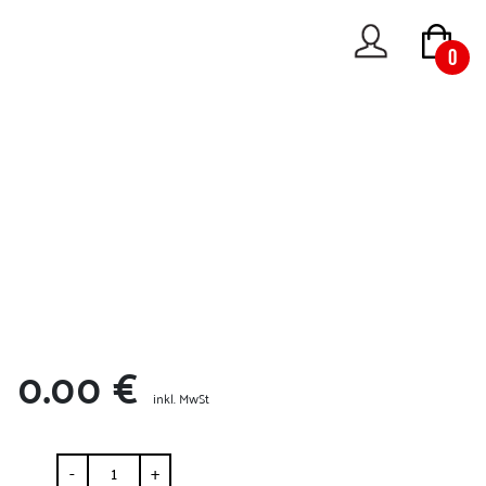
0
0.00 €
inkl. MwSt
-
+