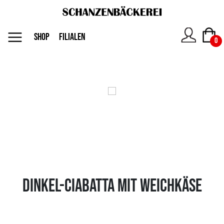
MENU
SHOP
FILIALEN
0
Das
Unternehmen
Jobs
Shop
Dinkel-Ciabatta mit Weichkäse
Kontakt