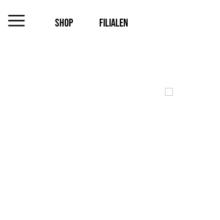
SHOP
FILIALEN
MENU
Das
Unternehmen
Jobs
Shop
Kontakt