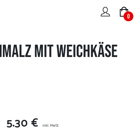
0
malz mit Weichkäse
5.30 €
inkl. MwSt