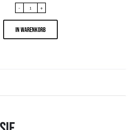
-
+
IN WARENKORB
SIE