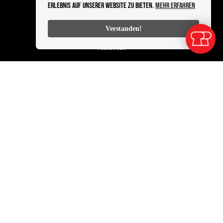
Erlebnis auf unserer Website zu bieten.
Mehr erfahren
PRODUKTE
Verstanden!
ALLE KATEGORIEN
FRÜHSTÜCK
BROTE
SNACKS UND MITTAGSTISCH
INFOS
DATENSCHUTZ
KONTAKT
BESTELLABLAUF
IMPRESSUM
Powered by Sleekshop