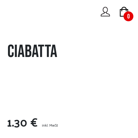
0
Ciabatta
1.30 €
inkl. MwSt