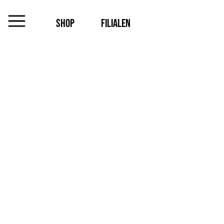
SHOP
FILIALEN
MENU
Das
Unternehmen
Jobs
Shop
Kontakt