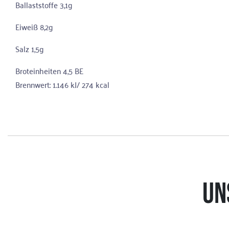
Ballaststoffe 3,1g
Eiweiß 8,2g
Salz 1,5g
Broteinheiten 4,5 BE
Brennwert: 1.146 kJ/ 274 kcal
UN