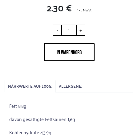
2.30 €
inkl. MwSt
-
+
IN WARENKORB
NÄHRWERTE AUF 100G:
ALLERGENE:
Fett 8,8g
davon gesättigte Fettsäuren 1,6g
Kohlenhydrate 43,9g