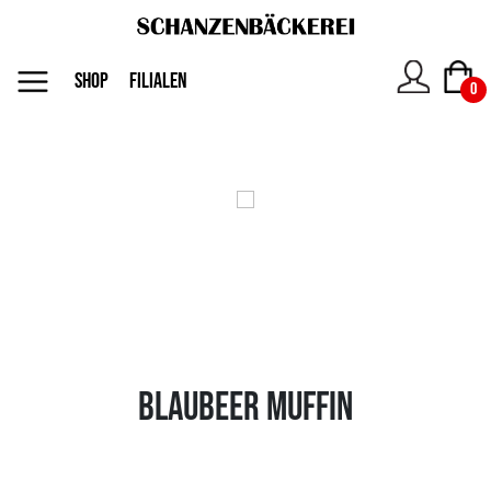
MENU
SHOP
FILIALEN
0
Das
Unternehmen
Jobs
Shop
Blaubeer Muffin
Kontakt