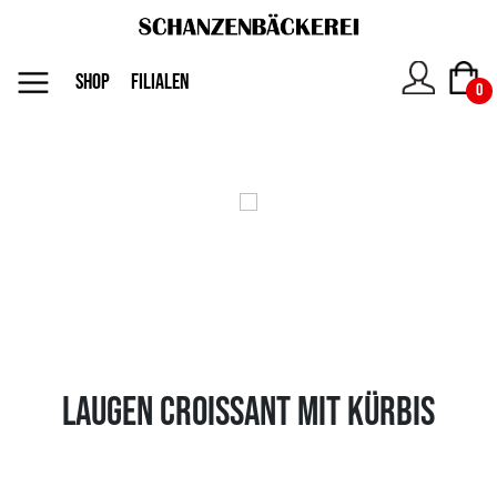
MENU
SHOP
FILIALEN
0
Das
Unternehmen
Jobs
Shop
Laugen Croissant mit Kürbis
Kontakt