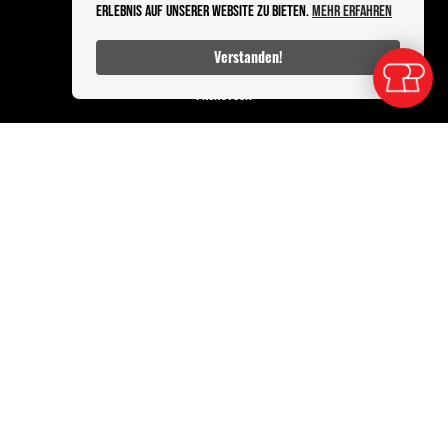
Erlebnis auf unserer Website zu bieten.
Mehr erfahren
PRODUKTE
Verstanden!
ALLE KATEGORIEN
FRÜHSTÜCK
BROTE
SNACKS UND MITTAGSTISCH
INFOS
DATENSCHUTZ
KONTAKT
BESTELLABLAUF
IMPRESSUM
Powered by Sleekshop