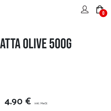
0
atta Olive 500g
4.90 €
inkl. MwSt