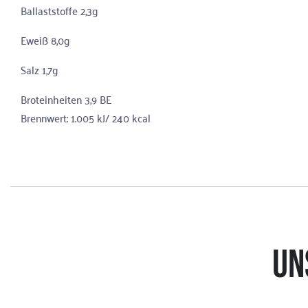
Ballaststoffe 2,3g
Eweiß 8,0g
Salz 1,7g
Broteinheiten 3,9 BE
Brennwert: 1.005 kJ/ 240 kcal
UN