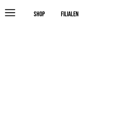
SHOP
FILIALEN
MENU
Das
Unternehmen
Jobs
Shop
Kontakt