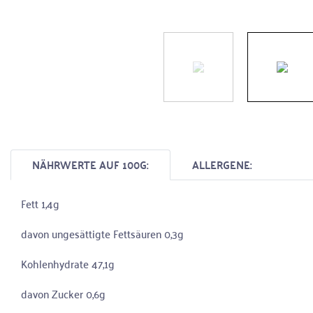
NÄHRWERTE AUF 100G:
ALLERGENE:
Fett 1,4g
davon ungesättigte Fettsäuren 0,3g
Kohlenhydrate 47,1g
davon Zucker 0,6g