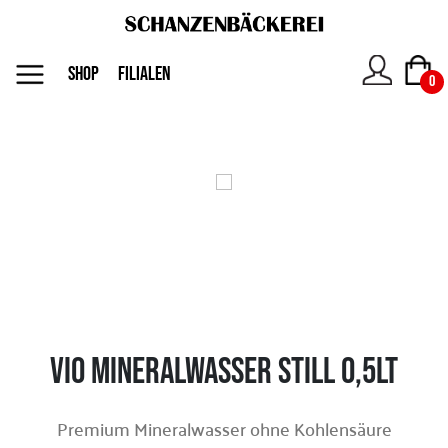
MENU
SHOP
FILIALEN
0
Das
Unternehmen
Jobs
Shop
Vio Mineralwasser still 0,5lt
Kontakt
Premium Mineralwasser ohne Kohlensäure