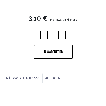
3.10 €
inkl. MwSt , inkl. Pfand
-
+
IN WARENKORB
NÄHRWERTE AUF 100G:
ALLERGENE: