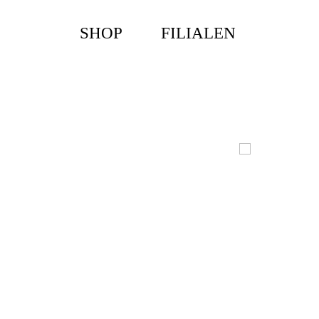
SHOP
FILIALEN
MENU
Das
Unternehmen
Jobs
Shop
Kontakt