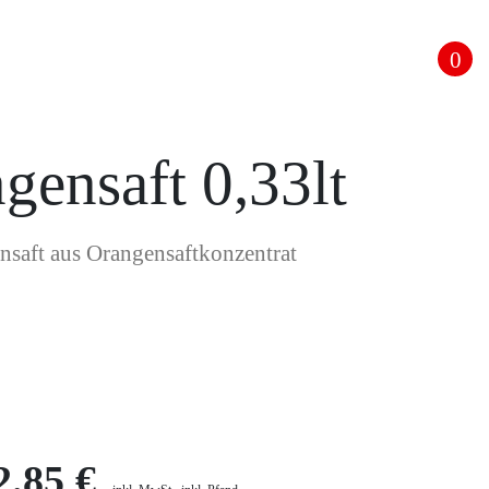
0
gensaft 0,33lt
nsaft aus Orangensaftkonzentrat
2.85 €