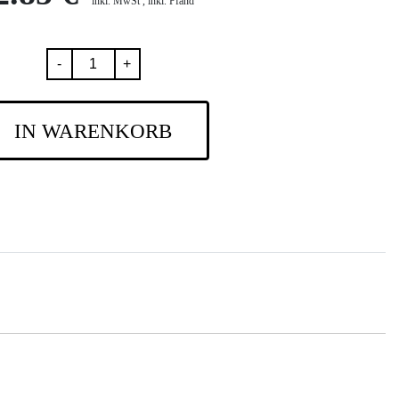
inkl. MwSt , inkl. Pfand
-
+
IN WARENKORB