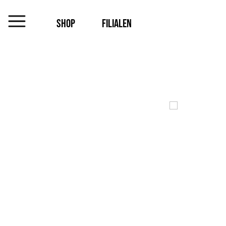
SHOP
FILIALEN
MENU
Das
Unternehmen
Jobs
Shop
Kontakt