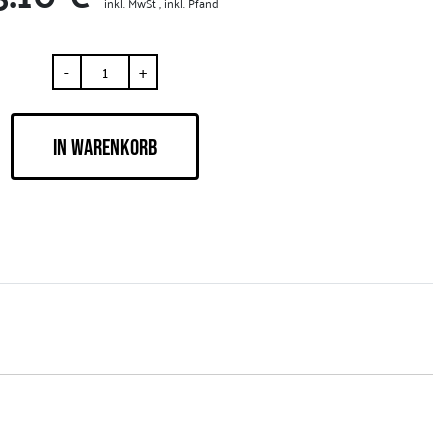
inkl. MwSt , inkl. Pfand
-
+
IN WARENKORB