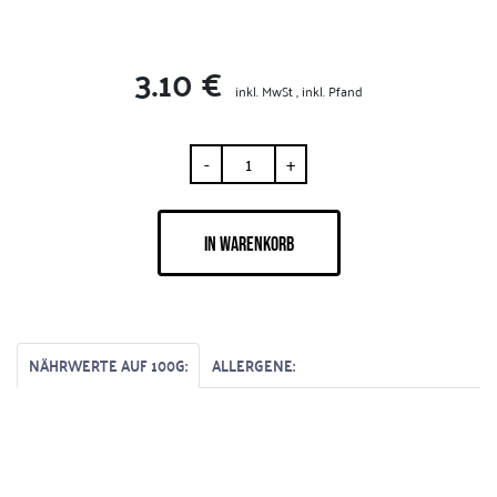
3.10 €
inkl. MwSt , inkl. Pfand
-
+
IN WARENKORB
NÄHRWERTE AUF 100G:
ALLERGENE: