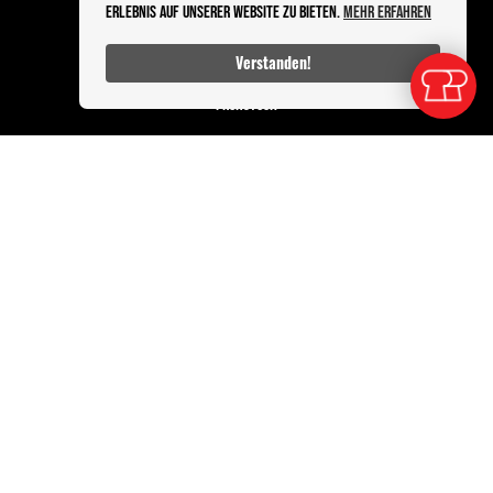
Erlebnis auf unserer Website zu bieten.
Mehr erfahren
PRODUKTE
Verstanden!
ALLE KATEGORIEN
FRÜHSTÜCK
BROTE
SNACKS UND MITTAGSTISCH
INFOS
DATENSCHUTZ
KONTAKT
BESTELLABLAUF
IMPRESSUM
Powered by Sleekshop