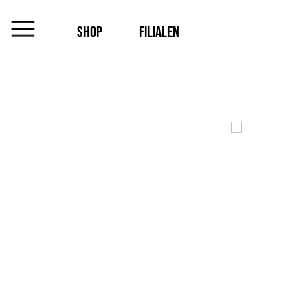
SHOP
FILIALEN
MENU
Das
Unternehmen
Jobs
Shop
Kontakt